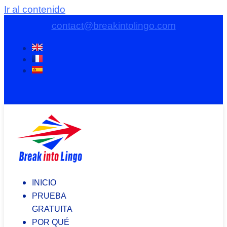
Ir al contenido
contact@breakintolingo.com
INICIO
PRUEBA
GRATUITA
POR QUÉ