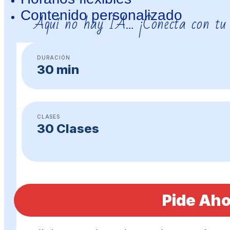
Contenido personalizado
Aquí no hay IA… ¡Conecta con tu
DURACIÓN
30 min
CLASES
30 Clases
Pide Aho