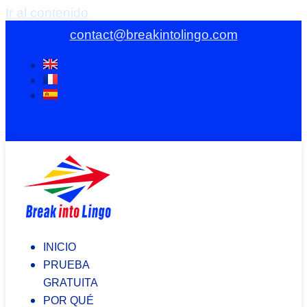
Ir al contenido
contact@breakintolingo.com
INICIO
PRUEBA
GRATUITA
POR QUÉ