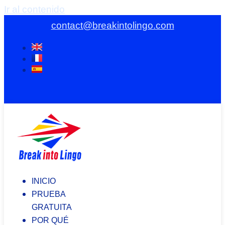
Ir al contenido
contact@breakintolingo.com
INICIO
PRUEBA
GRATUITA
POR QUÉ