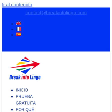
Ir al contenido
contact@breakintolingo.com
INICIO
PRUEBA
GRATUITA
POR QUÉ