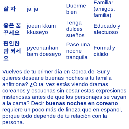
Familiar
Duerme
잘 자
jal ja
(amigos,
bien
familia)
Tenga
좋은 꿈
joeun kkum
Educado y
dulces
kkuseyo
afectuoso
꾸세요
sueños
편안한
Pase una
pyeonanhan
Formal y
밤 되세
noche
bam doeseyo
cálido
tranquila
요
Vuelves de tu primer día en Corea del Sur y
quieres desearle buenas noches a tu familia
anfitriona? ¿O tal vez estás viendo dramas
coreanos y escuchas sin cesar estas expresiones
misteriosas antes de que los personajes se vayan
a la cama? Decir
buenas noches en coreano
requiere un poco más de fineza que en español,
porque todo depende de tu relación con la
persona.