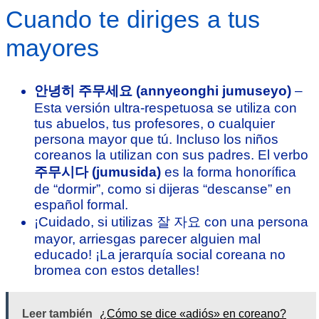
Cuando te diriges a tus
mayores
안녕히 주무세요 (annyeonghi jumuseyo)
–
Esta versión ultra-respetuosa se utiliza con
tus abuelos, tus profesores, o cualquier
persona mayor que tú. Incluso los niños
coreanos la utilizan con sus padres. El verbo
주무시다 (jumusida)
es la forma honorífica
de “dormir”, como si dijeras “descanse” en
español formal.
¡Cuidado, si utilizas 잘 자요 con una persona
mayor, arriesgas parecer alguien mal
educado! ¡La jerarquía social coreana no
bromea con estos detalles!
Leer también
¿Cómo se dice «adiós» en coreano?