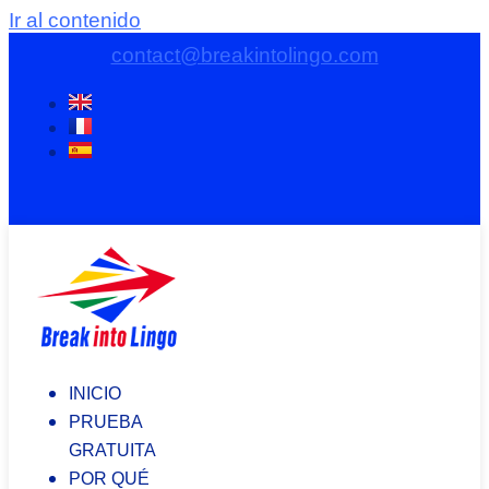
Ir al contenido
contact@breakintolingo.com
INICIO
PRUEBA
GRATUITA
POR QUÉ