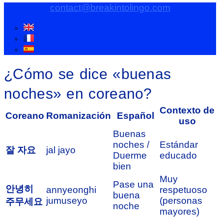
contact@breakintolingo.com
¿Cómo se dice «buenas
noches» en coreano?
Contexto de
Coreano
Romanización
Español
uso
Buenas
noches /
Estándar
잘 자요
jal jayo
Duerme
educado
bien
Muy
Pase una
안녕히
annyeonghi
respetuoso
buena
jumuseyo
(personas
주무세요
noche
mayores)