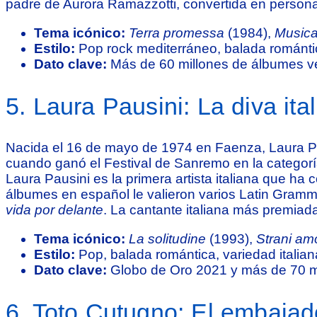
padre de Aurora Ramazzotti, convertida en personaj
Tema icónico:
Terra promessa
(1984),
Musica
Estilo:
Pop rock mediterráneo, balada románti
Dato clave:
Más de 60 millones de álbumes ve
5. Laura Pausini: La diva it
Nacida el 16 de mayo de 1974 en Faenza, Laura Pa
cuando ganó el Festival de Sanremo en la categor
Laura Pausini es la primera artista italiana que h
álbumes en español le valieron varios Latin Gramm
vida por delante
. La cantante italiana más premiada
Tema icónico:
La solitudine
(1993),
Strani amo
Estilo:
Pop, balada romántica, variedad italian
Dato clave:
Globo de Oro 2021 y más de 70 m
6. Toto Cutugno: El embajado