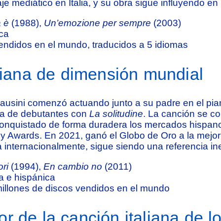
e mediático en Italia, y su obra sigue influyendo en
 è
(1988),
Un’emozione per sempre
(2003)
ca
ndidos en el mundo, traducidos a 5 idiomas
aliana de dimensión mundial
usini comenzó actuando junto a su padre en el pian
ía de debutantes con
La solitudine
. La canción se co
a conquistado de forma duradera los mercados hispa
y Awards. En 2021, ganó el Globo de Oro a la mejor 
 internacionalmente, sigue siendo una referencia in
ri
(1994),
En cambio no
(2011)
a e hispánica
illones de discos vendidos en el mundo
r de la canción italiana de l