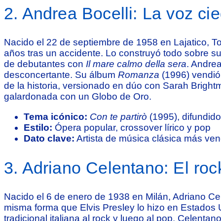
2. Andrea Bocelli: La voz c
Nacido el 22 de septiembre de 1958 en Lajatico, To
años tras un accidente. Lo construyó todo sobre s
de debutantes con
Il mare calmo della sera
. Andre
desconcertante. Su álbum
Romanza
(1996) vendió
de la historia, versionado en dúo con Sarah Brightm
galardonada con un Globo de Oro.
Tema icónico:
Con te partirò
(1995), difundid
Estilo:
Ópera popular, crossover lírico y pop
Dato clave:
Artista de música clásica más ve
3. Adriano Celentano: El rock’
Nacido el 6 de enero de 1938 en Milán, Adriano Cel
misma forma que Elvis Presley lo hizo en Estados Un
tradicional italiana al rock y luego al pop. Celent