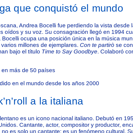
iega que conquistó el mundo
scana, Andrea Bocelli fue perdiendo la vista desde 
us oídos y su voz. Su consagración llegó en 1994 cu
a Bocelli ocupa una posición única en la música mun
 varios millones de ejemplares.
Con te partirò
se conv
an bajo el título
Time to Say Goodbye
. Colaboró co
o en más de 50 países
ndido en el mundo desde los años 2000
n’roll a la italiana
entano es un icono nacional italiano. Debutó en 1957
idos. Cantante, actor, compositor y productor, encar
ano no es solo un cantante: es un fenómeno cultural. 