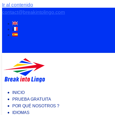
Ir al contenido
contact@breakintolingo.com
INICIO
PRUEBA GRATUITA
POR QUÉ NOSOTROS ?
IDIOMAS