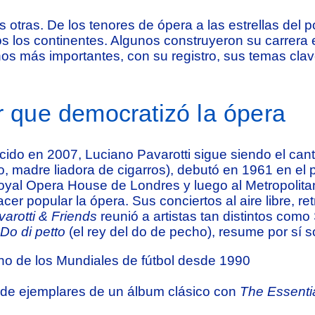
 otras. De los tenores de ópera a las estrellas del 
 los continentes. Algunos construyeron su carrera
anos más importantes, con su registro, sus temas cla
or que democratizó la ópera
ido en 2007, Luciano Pavarotti sigue siendo el cant
, madre liadora de cigarros), debutó en 1961 en el
 Royal Opera House de Londres y luego al Metropolit
er popular la ópera. Sus conciertos al aire libre, re
arotti & Friends
reunió a artistas tan distintos com
 Do di petto
(el rey del do de pecho), resume por sí so
no de los Mundiales de fútbol desde 1990
n de ejemplares de un álbum clásico con
The Essentia