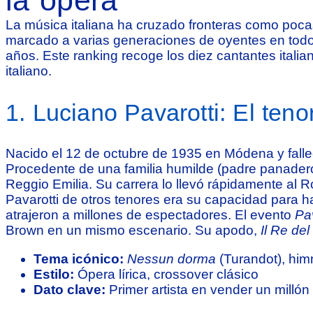
la ópera
La música italiana ha cruzado fronteras como pocas
marcado a varias generaciones de oyentes en todos
años. Este ranking recoge los diez cantantes itali
italiano.
1. Luciano Pavarotti: El ten
Nacido el 12 de octubre de 1935 en Módena y fallec
Procedente de una familia humilde (padre panadero
Reggio Emilia. Su carrera lo llevó rápidamente al
Pavarotti de otros tenores era su capacidad para hac
atrajeron a millones de espectadores. El evento
Pav
Brown en un mismo escenario. Su apodo,
Il Re del
Tema icónico:
Nessun dorma
(Turandot), him
Estilo:
Ópera lírica, crossover clásico
Dato clave:
Primer artista en vender un milló