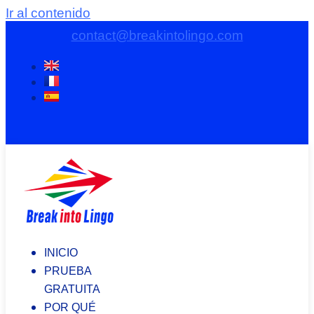
Ir al contenido
contact@breakintolingo.com
INICIO
PRUEBA
GRATUITA
POR QUÉ