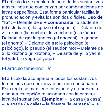
El artículo
lo
se emplea delante de los sustantivos
masculinos que comienzan por combinaciones de
letras específicas. Esta forma particular facilita la
pronunciación y evita los sonidos difíciles.
Uso de
“lo”:
– Delante de
s + consonante
: lo studente
(el estudiante), lo spazio (el espacio) – Delante de
z
: lo zaino (la mochila), lo zucchero (el azúcar) –
Delante de
gn
: lo gnocco (el gnocchi), lo gnomo
(el gnomo) – Delante de
ps
: lo psicologo (el
psicólogo), lo pseudo (el seudónimo) – Delante de
x
: lo xilofono (el xilófono) – Delante de
y
: lo yacht
(el yate), lo yoga (el yoga)
El artículo femenino “la”
El artículo
la
acompaña a todos los sustantivos
femeninos que comienzan por una consonante.
Esta regla se mantiene constante y no presenta
ninguna excepción relacionada con la primera
letra del sustantivo.
Ejemplos:
– la casa (la casa)
– la strada (la calle) – la finestra (la ventana) – la