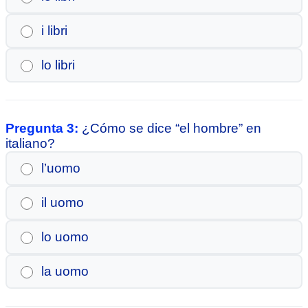
i libri
lo libri
Pregunta 3:
¿Cómo se dice “el hombre” en
italiano?
l’uomo
il uomo
lo uomo
la uomo